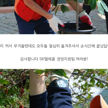
이 커서 무거울텐데도 모두들 열심히 옮겨주셔서 순식간에 끝났답
감사합니다 SK텔레콤 경영지원팀 여러분!