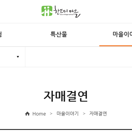
험
특산물
마을이
산머루즙
공지사항
리방침
무단수집거부
마을앨범
마을소식
농촌유학
자매결연
자매결연
마을일정
Home
마을이야기
자매결연
>
>