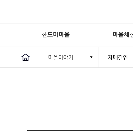
한드미마을
마을체
마을소개
수학여행
한드미마을
마을체험
특산물
마을이야기
마을소개
마을유래
마을현황
자랑거리
오시는길
수학여행
예약문의
체험후기
산머루즙
공지사항
마을앨범
마을소식
농촌유학
자매결연
소개
예약문의
사이트맵
개인정보처
이메일주소
마을유래
예약문의
마을현황
체험후기
한드미 饌식당
사이트도우미
마을일정
자랑거리
오시는길