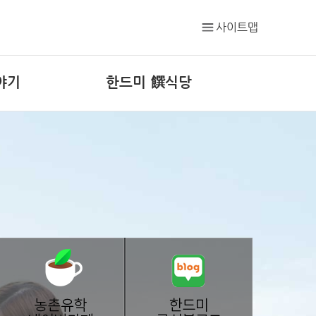
사이트맵
야기
한드미 饌식당
소개
예약문의