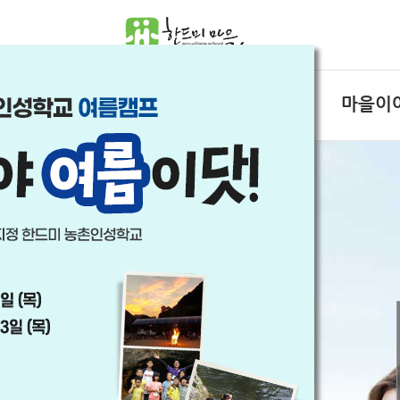
험
특산물
마을이
산머루즙
공지사항
마을앨범
마을소식
농촌유학
자매결연
마을일정