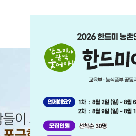
한드미마을
마을체
마을소개
수학여행
마을유래
예약문의
마을현황
체험후기
자랑거리
오시는길