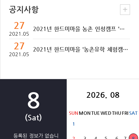
공지사항
27
2021년 한드미마을 농촌 인성캠프 '한드미야 여름이닷' 참가자를 모집 합니다!
2021.05
27
2021년 한드미마을 '농촌유학 체험캠프' 참가자를 모집 합니다!
2021.05
8
2026. 08
SUN
MON
TUE
WED
THU
FRI
SAT
(Sat)
1
등록된 정보가 없습니
2
3
4
5
6
7
8