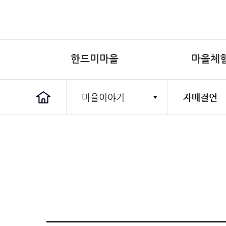
한드미마을
마을체
마을소개
수학여행
한드미마을
마을체험
특산물
마을이야기
마을소개
마을유래
마을현황
자랑거리
오시는길
수학여행
예약문의
체험후기
산머루즙
공지사항
마을앨범
마을소식
농촌유학
자매결연
소개
예약문의
사이트맵
개인정보처
이메일주소
마을유래
예약문의
마을현황
체험후기
한드미 饌식당
사이트도우미
마을일정
자랑거리
오시는길