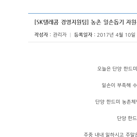
[SK텔레콤 경영지원팀] 농촌 일손돕기 자원봉사
작성자
관리자
등록일자
2017년 4월 10일
오늘은 단양 한드미
일손이 부족해 수
단양 한드미 농촌체
단양 한드
주중 내내 일하시고 주말은