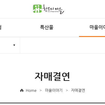
험
특산물
마을이
산머루즙
공지사항
리방침
무단수집거부
마을앨범
마을소식
농촌유학
자매결연
자매결연
마을일정
Home
마을이야기
자매결연
>
>