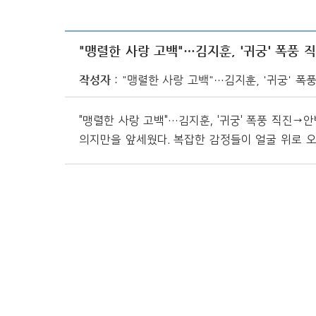
"맹렬한 사랑 고백"…김지훈, '귀궁' 폭풍 
작성자
"맹렬한 사랑 고백"…김지훈, '귀궁' 폭
"맹렬한 사랑 고백"…김지훈, '귀궁' 폭풍 직진
의지만을 앞세웠다. 복잡한 감정들이 얼굴 위로 오가다