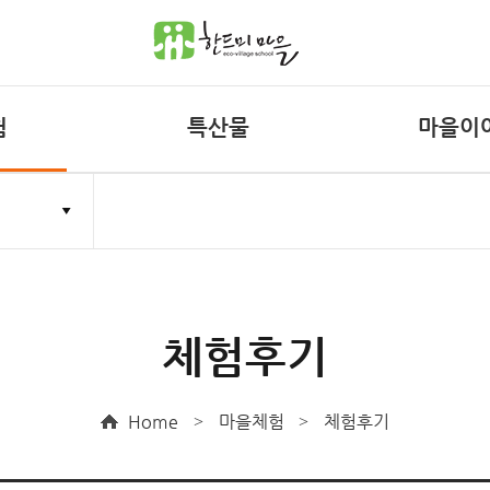
험
특산물
마을이
산머루즙
공지사항
리방침
무단수집거부
마을앨범
마을소식
농촌유학
체험후기
자매결연
마을일정
Home
마을체험
체험후기
>
>