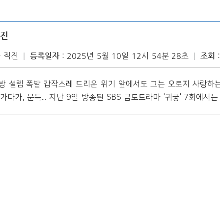
직진
풍 직진
등록일자
2025년 5월 10일 12시 54분 28초
조회
→안방 설렘 폭발 갑작스레 드리운 위기 앞에서도 그는 오로지 사랑하
가, 문득... 지난 9일 방송된 SBS 금토드라마 '귀궁' 7회에서는