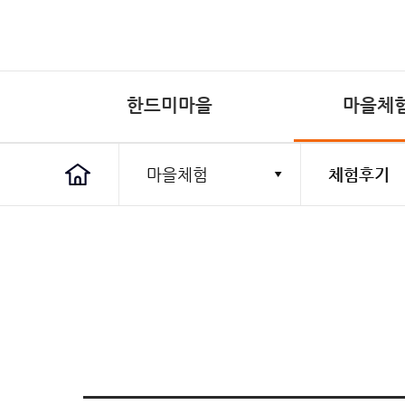
한드미마을
마을체
마을소개
수학여행
한드미마을
마을체험
마을소개
마을유래
마을현황
자랑거리
오시는길
수학여행
예약문의
체험후기
산머루즙
공지사항
마을앨범
마을소식
농촌유학
자매결연
마을일정
소개
예약문의
사이트맵
개인정보처
이메일주소
마을유래
예약문의
마을현황
체험후기
특산물
마을이야기
한드미 饌식당
사이트도우미
자랑거리
오시는길