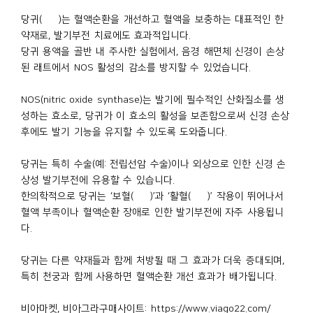
당귀(當歸)는 혈액순환을 개선하고 혈액을 보충하는 대표적인 한
약재로, 발기부전 치료에도 효과적입니다.
당귀 용액을 골반 내 주사한 실험에서, 음경 해면체 신경이 손상
된 래트에서 NOS 활성의 감소를 방지할 수 있었습니다.
NOS(nitric oxide synthase)는 발기에 필수적인 산화질소를 생
성하는 효소로, 당귀가 이 효소의 활성을 보존함으로써 신경 손상
후에도 발기 기능을 유지할 수 있도록 도와줍니다.
당귀는 특히 수술(예: 전립선암 수술)이나 외상으로 인한 신경 손
상성 발기부전에 유용할 수 있습니다.
한의학적으로 당귀는 ‘보혈(補血)’과 ‘활혈(活血)’ 작용이 뛰어나서
혈액 부족이나 혈액순환 장애로 인한 발기부전에 자주 사용됩니
다.
당귀는 다른 약재들과 함께 처방될 때 그 효과가 더욱 증대되며,
특히 천궁과 함께 사용하면 혈액순환 개선 효과가 배가됩니다.
비아마켓, 비아그라구매사이트: https://www.viago22.com/